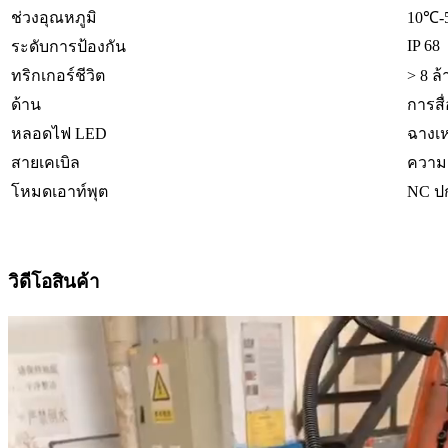
ช่วงอุณหภูมิ
10℃-
IP 68
ระดับการป้องกัน
ทริกเกอร์ชีวิต
> 8 ล้
ด้าน
การสื
หลอดไฟ LED
ฉางเห
สายเคเบิล
ความย
โหมดเอาท์พุต
NC ปก
วิดีโอสินค้า