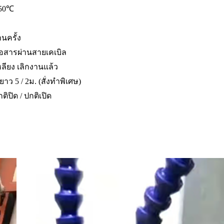
50℃
านครั้ง
่อสารผ่านสายเคเบิล
ลียง เลิกงานแล้ว
าว 5 / 2ม. (สั่งทำพิเศษ)
ติปิด / ปกติเปิด