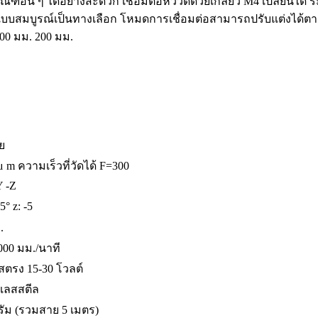
ณฑ์อื่น ๆ ได้อย่างสะดวก เชื่อมต่อหัววัดด้วยเกลียว M4 เปลี่ยนได
แบบสมบูรณ์เป็นทางเลือก โหมดการเชื่อมต่อสามารถปรับแต่งได้ต
00 มม. 200 มม.
ย
μ m ความเร็วที่วัดได้ F=300
 -Z
5° z: -5
.
000 มม./นาที
ตรง 15-30 โวลต์
เลสสตีล
รัม (รวมสาย 5 เมตร)