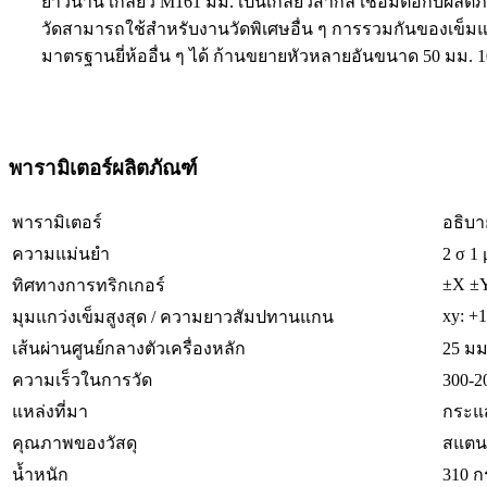
ยาวนาน เกลียว M161 มม. เป็นเกลียวสากล เชื่อมต่อกับผลิตภั
วัดสามารถใช้สำหรับงานวัดพิเศษอื่น ๆ การรวมกันของเข็ม
มาตรฐานยี่ห้ออื่น ๆ ได้ ก้านขยายหัวหลายอันขนาด 50 มม. 1
พารามิเตอร์ผลิตภัณฑ์
พารามิเตอร์
อธิบา
ความแม่นยำ
2 σ 1 
±X ±Y
ทิศทางการทริกเกอร์
xy: +1
มุมแกว่งเข็มสูงสุด / ความยาวสัมปทานแกน
เส้นผ่านศูนย์กลางตัวเครื่องหลัก
25 มม
ความเร็วในการวัด
300-2
แหล่งที่มา
กระแส
คุณภาพของวัสดุ
สแตน
น้ำหนัก
310 ก