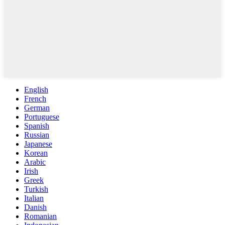
English
French
German
Portuguese
Spanish
Russian
Japanese
Korean
Arabic
Irish
Greek
Turkish
Italian
Danish
Romanian