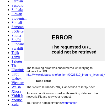
Serbian
Sesotho
Sinhala
Slovak
Slovenian
Somali
Samoan
Scots Gaelic
Shona
Sindhi
Sundanese
Swahili
Tajik
Tamil
Telugu
Thai
Ukrainian
Urdu
Uzbek
Vietnamese
Welsh
Xhosa
Yiddish
Yoruba
Zulu